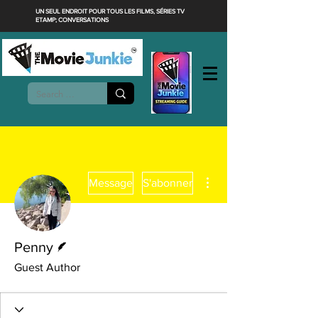
UN SEUL ENDROIT POUR TOUS LES FILMS, SÉRIES TV
ETAMP; CONVERSATIONS
Plus d'actions
Message
S'abonner
Écrivain
Penny
Guest Author