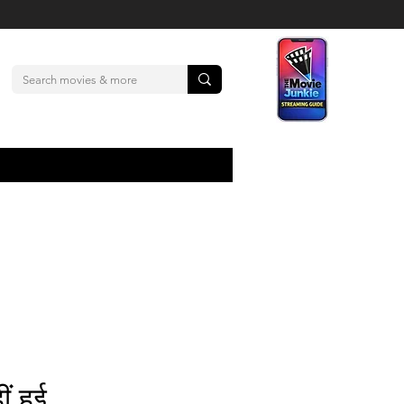
ं हुई