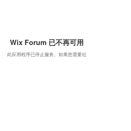
Wix Forum 已不再可用
此应用程序已停止服务。如果您需要社
信息
电影迷™
区应用，请使用 Wix Groups。
接触
The Movie Junkie lets you
know what movies and
关于我
series are great to watch
and the ones you could
skip.
Write for Us
Collaborations
跟着我们