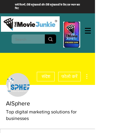
सभी फिल्मों, टीवी श्रृंखलाओं और टीवी श्रृंखलाओं के लिए एक स्थान बात
चिट
अधिक कार्रवाइयाँ
संदेश
फोलो करें
AISphere
Top digital marketing solutions for
businesses